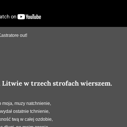
astratore out!
a Litwie w trzech strofach wierszem.
moja, muzy natchnienie,
wydał ostatnie tchnienie,
ność twą w całej ozdobie,