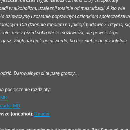
jeszcze ma czas wyjść na ludzi. Z nami to by chłopak się
dł w alkoholizm, uzależnił totalnie od masturbacji. A kto wie
ie dziewczynę i zostanie poprawnym członkiem społeczeństwa
robiącym 10h dziennie robolem na jakiejś budowie? Trzymaj si
iebie, masz przed sobą wiele możliwości, ale pewnie tego
egasz. Zaglądaj na tego discorda, bo bez ciebie on już totalnie
odzić. Darowałbym ci te parę groszy…
na pocieszenie rozdziały:
MD
eader
MD
awsze (oneshot)
:
Reader