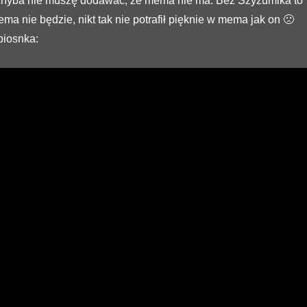
 chyba nie muszę dodawać, że mema nie ma. Bez Szyzumika to
ma nie będzie, nikt tak nie potrafił pięknie w mema jak on 🙁
piosnka: