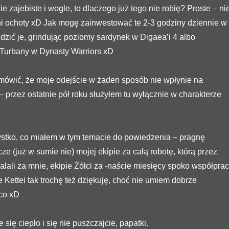
ie zajebiste i wogle, to dlaczego już tego nie robię? Proste – ni
i ochoty xD Jak mogę zainwestować te 2-3 godziny dziennie w
ędzić je, grindując poziomy sardynek w Digaea’i 4 albo
 Turbany w Dynasty Warriors xD
ówić, że moje odejście w żaden sposób nie wpłynie na
– przez ostatnie pół roku służyłem tu wyłącznie w charakterze
ystko, co miałem w tym temacie do powiedzenia – pragnę
e (już w sumie nie) mojej ekipie za całą robotę, którą przez
dalali za mnie, ekipie Żółci za -naście miesięcy spoko współprac
e Kettei tak trochę też dziękuję, choć nie umiem dobrze
co xD
 się ciepło i się nie puszczajcie, papatki.