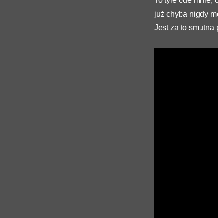
To tyle ode mnie,
już chyba nigdy me
Jest za to smutna 