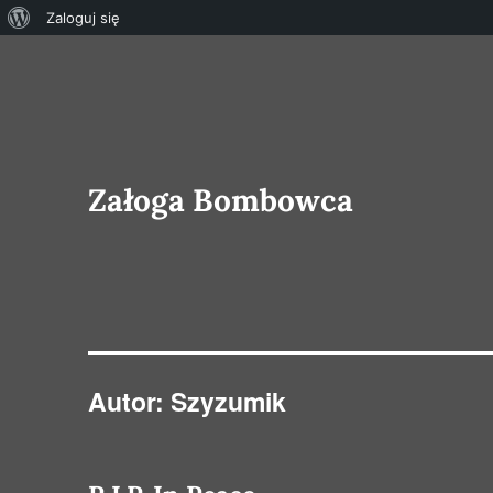
O
Zaloguj się
WordPressie
Załoga Bombowca
Autor:
Szyzumik