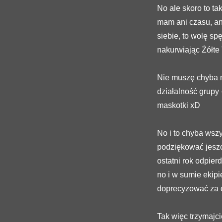
No ale skoro to tak
mam ani czasu, an
siebie, to wolę sp
nakurwiając Żółte
Nie muszę chyba m
działalność grupy 
maskotki xD
No i to chyba wsz
podziękować jeszcz
ostatni rok odpier
no i w sumie ekipi
doprecyzować za 
Tak więc trzymajcie