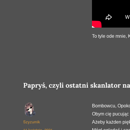
To tyle ode mnie, K
Papryś, czyli ostatni skanlator n
Bombowcu, Opoko 
Obym cię pucując 
Autor
Szyzumik
Ażeby każden pięk
Opublikowano
11 kwietnia, 2021