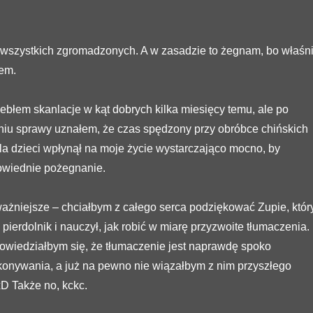
wszystkich zgromadzonych. A w zasadzie to żegnam, bo właśn
łem.
 jebłem skanlacje w kąt dobrych kilka miesięcy temu, ale po
niu sprawy uznałem, że czas spędzony przy obróbce chińskich
a dzieci wpłynął na moje życie wystarczająco mocno, by
wiednie pożegnanie.
ważniejsze – chciałbym z całego serca podziękować Zupie, któr
 pierdolnik i nauczył, jak robić w miarę przyzwoite tłumaczenia.
 dowiedziałbym się, że tłumaczenie jest naprawdę spoko
onywania, a już na pewno nie wiązałbym z nim przyszłego
xD Także no, kckc.