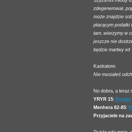
Szyzumiś młody to 
zdegenerował, popa
może znajdzie sob
płacącym podatki 
tam, wierzymy w c
jeszcze nie dostrz
będzie martwy xd
Kastratore:
Nie musiałeś odch
No dobra, a teraz 
YRYR 15
:
Reader
Menhera 82-85
:
R
Przyjaciele na z