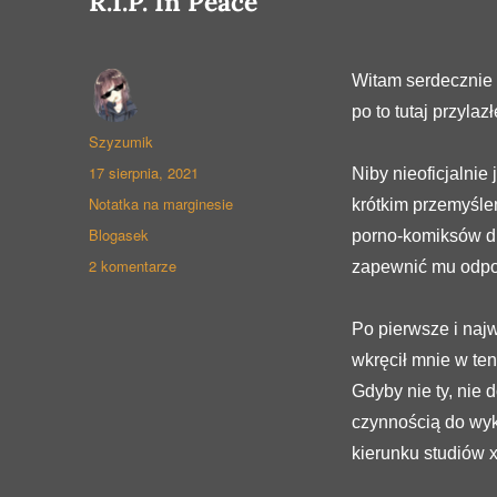
R.I.P. In Peace
Witam serdecznie 
po to tutaj przylaz
Autor
Szyzumik
Opublikowano
17 sierpnia, 2021
Niby nieoficjalnie
Format
Notatka na marginesie
krótkim przemyśle
wpisu
Kategorie
Blogasek
porno-komiksów dl
do
2 komentarze
zapewnić mu odpo
R.I.P.
In
Po pierwsze i naj
Peace
wkręcił mnie w ten
Gdyby nie ty, nie
czynnością do wyk
kierunku studiów 