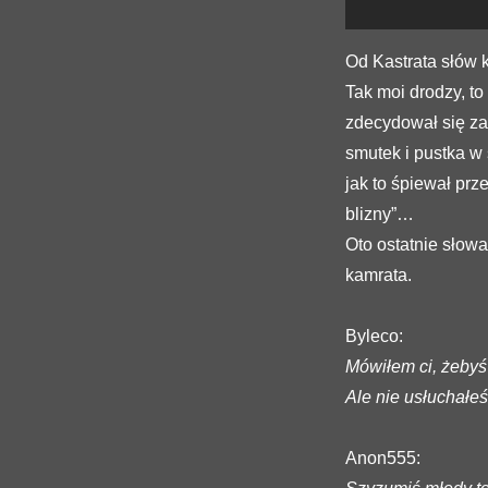
Od Kastrata słów k
Tak moi drodzy, to 
zdecydował się za
smutek i pustka w 
jak to śpiewał prz
blizny”…
Oto ostatnie słow
kamrata.
Byleco:
Mówiłem ci, żebyś 
Ale nie usłuchałeś
Anon555: