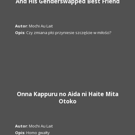
And His Genderswapped Best Friend
Autor
: Mochi Au Lait
Opis
: Czy zmiana płci przyniesie szczęście w miłości?
Onna Kappuru no Aida ni Haite Mita
Otoko
Autor
: Mochi Au Lait
Opis
: Homo gwałty