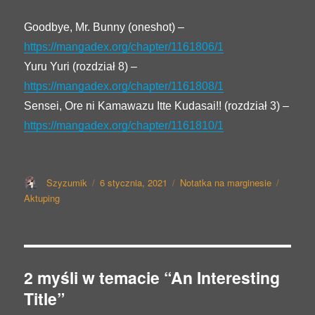
Goodbye, Mr. Bunny (oneshot) –
https://mangadex.org/chapter/1161806/1
Yuru Yuri (rozdział 8) –
https://mangadex.org/chapter/1161808/1
Sensei, Ore ni Kamawazu Itte Kudasai!! (rozdział 3) –
https://mangadex.org/chapter/1161810/1
Autor
Opublikowano
Format
Kategor
Szyzumik
6 stycznia, 2021
Notatka na marginesie
wpisu
Aktuping
2 myśli w temacie “An Interesting
Title”