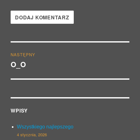
Nawigacja
NASTĘPNY
wpisu
O_O
Następny
wpis:
WPISY
Wszystkiego najlepszego
4 stycznia, 2026