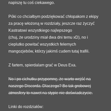
napiszę tu coś ciekawego.
Póki co chciałbym podziękować chłopakom z ekipy
za pracę włożoną w rozdziały, jeszcze raz życzyć
Kastratowi wszystkiego najlepszego
(chuj, że urodziny miał dwa dni temu xD), no i
cieplutko powitać wszystkich felernych
mangozjebów, którzy jakimś cudem tutaj trafili.
Z fartem, spierdalam grać w Deus Exa.
No i po cichutku przypomnę, że warto wejść na
naszego Discorda. Dlaczego? Bo tak grobowej
atmosfery to nawet na stypie nie doświadczycie.
Linki do rozdziałów: