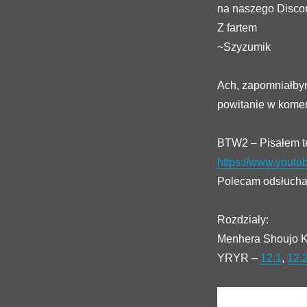
na naszego Discord
Z fartem
~Szyzumik
Ach, zapomniałbym
powitanie w komen
BTW2 – Pisałem te
https://www.yout
Polecam odsłuchać,
Rozdziały:
Menhera Shoujo 
YRYR –
12.1
,
12.