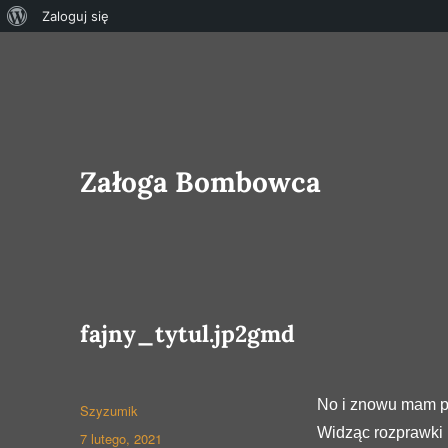
O
Zaloguj się
WordPressie
Załoga Bombowca
fajny_tytul.jp2gmd
No i znowu mam p
Autor
Szyzumik
Widząc rozprawki 
Opublikowano
7 lutego, 2021