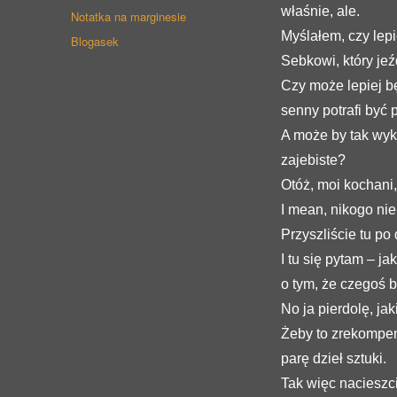
właśnie, ale.
Format
Notatka na marginesie
wpisu
Myślałem, czy lepi
Kategorie
Blogasek
Sebkowi, który je
Czy może lepiej bę
senny potrafi być
A może by tak wyk
zajebiste?
Otóż, moi kochani,
I mean, nikogo ni
Przyszliście tu po
I tu się pytam – j
o tym, że czegoś b
No ja pierdolę, jak
Żeby to zrekompen
parę dzieł sztuki.
Tak więc nacieszci