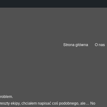
Strona główna
O nas
roblem.
reszty ekipy, chciałem napisać coś podobnego, ale… No