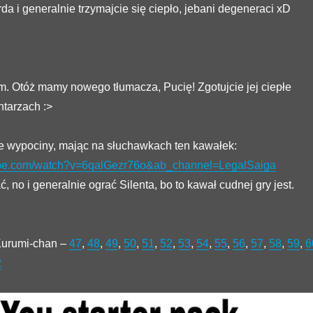
a i generalnie trzymajcie się ciepło, jebani degeneraci xD
. Otóż mamy nowego tłumacza, Pucię! Zgotujcie jej ciepłe
tarzach :>
 wypociny, mając na słuchawkach ten kawałek:
ube.com/watch?v=6qalGezr76o&ab_channel=LegalSaiga
 no i generalnie ograć Silenta, bo to kawał cudnej gry jest.
Kurumi-chan –
47
,
48
,
49
,
50
,
51
,
52
,
53
,
54
,
55
,
56
,
57
,
58
,
59
,
6
2