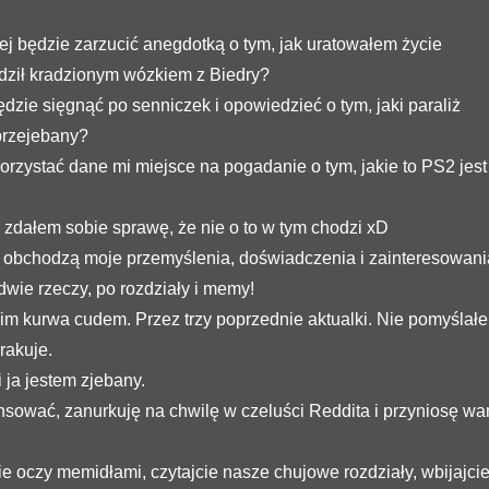
ej będzie zarzucić anegdotką o tym, jak uratowałem życie
ździł kradzionym wózkiem z Biedry?
dzie sięgnąć po senniczek i opowiedzieć o tym, jaki paraliż
 przejebany?
orzystać dane mi miejsce na pogadanie o tym, jakie to PS2 jest
 zdałem sobie sprawę, że nie o to w tym chodzi xD
e obchodzą moje przemyślenia, doświadczenia i zainteresowani
 dwie rzeczy, po rozdziały i memy!
akim kurwa cudem. Przez trzy poprzednie aktualki. Nie pomyślał
rakuje.
i ja jestem zjebany.
sować, zanurkuję na chwilę w czeluści Reddita i przyniosę w
e oczy memidłami, czytajcie nasze chujowe rozdziały, wbijajci