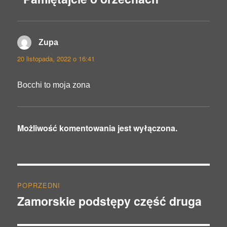
Zupa
pisze:
20 listopada, 2022 o 16:41
Bocchi to moja zona
Możliwość komentowania jest wyłączona.
Nawigacja
POPRZEDNI
wpisu
Zamorskie podstępy część druga
Poprzedni
wpis: