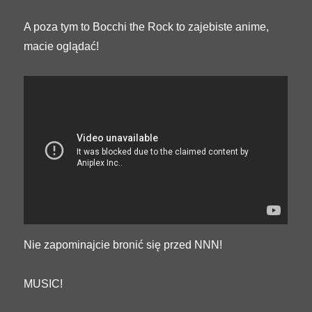
A poza tym to Bocchi the Rock to zajebiste anime,
macie oglądać!
Nie zapominajcie bronić się przed NNN!
MUSIC!