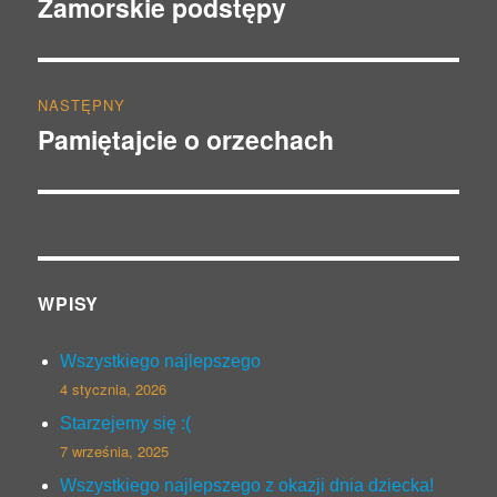
Zamorskie podstępy
Poprzedni
wpis:
NASTĘPNY
Pamiętajcie o orzechach
Następny
wpis:
WPISY
Wszystkiego najlepszego
4 stycznia, 2026
Starzejemy się :(
7 września, 2025
Wszystkiego najlepszego z okazji dnia dziecka!