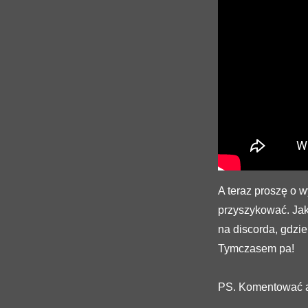
A teraz proszę o w
przyszykować. Jak
na discorda, gdzie
Tymczasem pa!
PS. Komentować ak