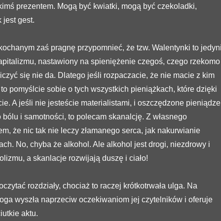
akimś prezentem. Mogą być kwiatki, mogą być czekoladki,
 jest gest.
kochanym zaś pragnę przypomnieć, że tzw. Walentynki to jedyn
apitalizmu, nastawiony na spieniężenie czegoś, czego rzekomo
iczyć się nie da. Dlatego jeśli rozpaczacie, że nie macie z kim
 to pomyślcie sobie o tych wszystkich pieniążkach, które dzięki
e. A jeśli nie jesteście materialistami, i oszczędzone pieniądze
 bólu i samotności, to polecam skanalcję. Z własnego
m, że nic tak nie leczy złamanego serca, jak nakurwianie
ch. No, chyba że alkohol. Ale alkohol jest drogi, niezdrowy i
lizmu, a skanlacje rozwijają duszę i ciało!
czytać rozdziały, chociaż to raczej krótkotrwała ulga. Na
łoga wyszła naprzeciw oczekiwaniom jej czytelników i oferuje
utkie aktu.