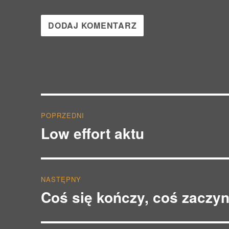
Nawigacja
POPRZEDNI
wpisu
Low effort aktu
Poprzedni
wpis:
NASTĘPNY
Coś się kończy, coś zaczy
Następny
wpis: