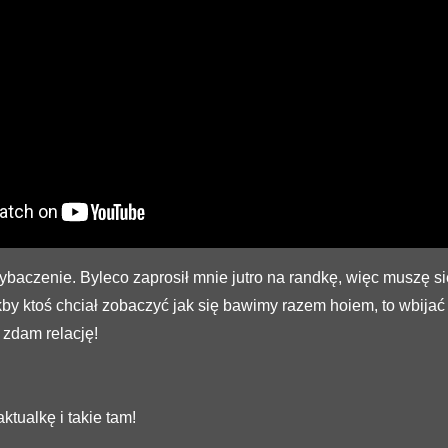
ybaczenie. Byleco zaprosił mnie jutro na randkę, więc muszę si
by ktoś chciał zobaczyć jak się bawimy razem hoiem, to wbijać
 zdam relację!
tualkę i takie tam!