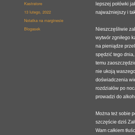
Autor
Kastratore
lepszej połówki j
Opublikowano
13 lutego, 2022
najważniejszy i tak
Format
Notatka na marginesie
wpisu
Kategorie
Blogasek
Nieszczęśliwie za
wytwór zgniłego k
na pieniądze przel
spędzić tego dnia,
temu zaoszczędzici
nie ukoją waszego
doświadczenia wie
rozdziałów po noca
prowadzi do alkoho
Można też sobie po
szczęście dziś Za
Wam całkiem tłuści