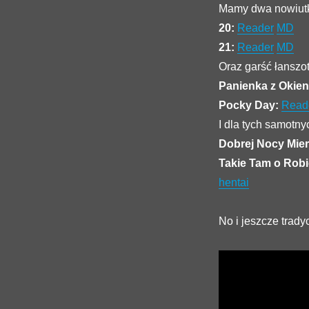
Mamy dwa nowiutki
20:
Reader
MD
21:
Reader
MD
Oraz garść łanszo
Panienka z Okie
Pocky Day:
Read
I dla tych samotny
Dobrej Nocy Mie
Takie Tam o Robi
hentai
No i jeszcze trady