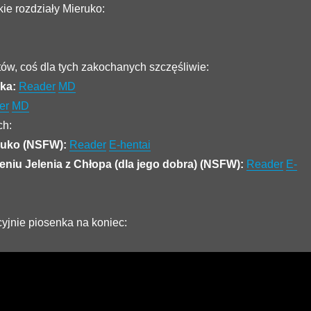
e rozdziały Mieruko:
tów, coś dla tych zakochanych szczęśliwie:
nka:
Reader
MD
er
MD
ch:
ruko (NSFW):
Reader
E-hentai
eniu Jelenia z Chłopa (dla jego dobra) (NSFW):
Reader
E-
cyjnie piosenka na koniec: