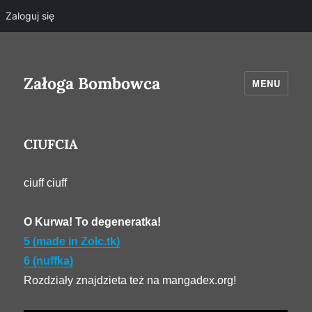
Zaloguj się
Załoga Bombowca
MENU
CIUFCIA
ciuff ciuff
O Kurwa! To degeneratka!
5 (made in Zolc.tk)
6 (nuffka)
Rozdziały znajdzieta też na mangadex.org!