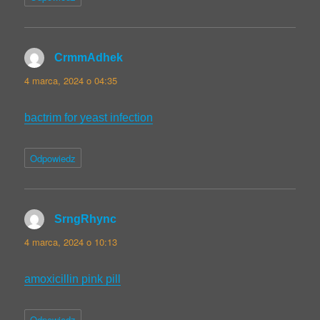
CrmmAdhek
pisze:
4 marca, 2024 o 04:35
bactrim for yeast infection
Odpowiedz
SrngRhync
pisze:
4 marca, 2024 o 10:13
amoxicillin pink pill
Odpowiedz